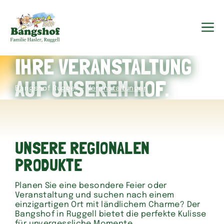
Zum
Inhalt
springen
M
IHRE VERANSTALTUNG
AUF UNSEREM HOF.
–
Bangshof Ruggell
Veranstaltungen
UNSERE REGIONALEN
PRODUKTE
Planen Sie eine besondere Feier oder
Veranstaltung und suchen nach einem
einzigartigen Ort mit ländlichem Charme? Der
Bangshof in Ruggell bietet die perfekte Kulisse
für unvergessliche Momente.